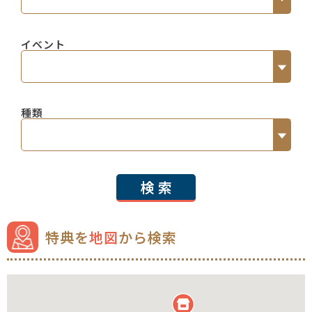
レストラン・飲食
（187）
ふたり
（1000）
ジュエリー
（52）
イベント
親・知人
（365）
記念品
（57）
友人
（302）
旅行
（10）
デート
（372）
同僚
（281）
写真・着付
（68）
種類
プロポーズ
（234）
すべて
（1012）
保険・金融
（7）
親挨拶・知人紹介
（223）
美容・理容
（275）
料金割引
（454）
新生活
（593）
住まい
（97）
検 索
ポイント付与
（78）
顔合わせ
（200）
自動車
（186）
記念品プレゼント
（255）
結婚式
（411）
家電
（63）
オーダーメイド
（73）
特典を
地図
から検索
ハネムーン
（160）
生活品
（188）
思い出づくり
（155）
すべて
（975）
その他
（229）
ここだけのオリジナル特典
（318）
すべて
（1023）
ベストレート
（57）