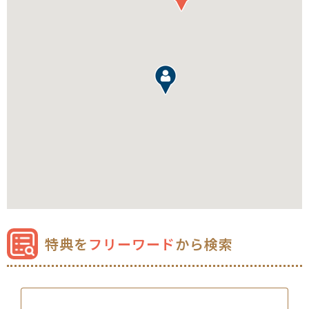
すべて
（963）
特典を
フリーワード
から検索