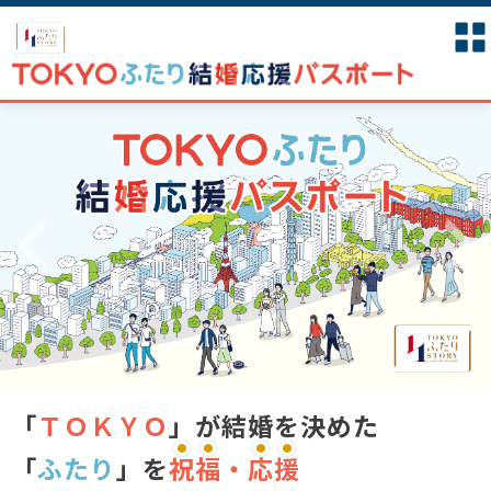
「
ＴＯＫＹＯ
」が結婚を決めた
「
ふたり
」を
祝
福
・
応
援